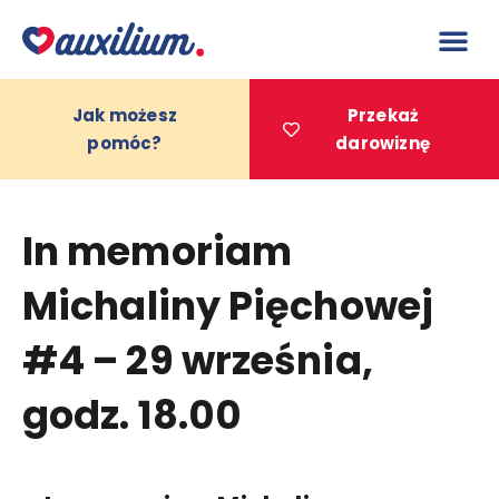
do
treści
Jak możesz
Przekaż
pomóc?
darowiznę
Projekty 
In memoriam
Michaliny Pięchowej
#4 – 29 września,
godz. 18.00