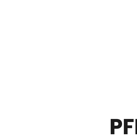
do
treści
PF