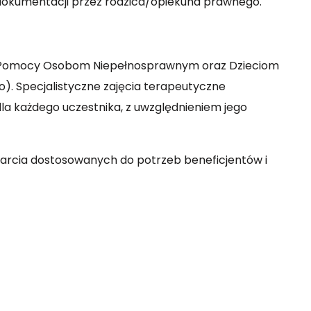
 dokumentacji przez rodzica/opiekuna prawnego.
ji Pomocy Osobom Niepełnosprawnym oraz Dzieciom
tro). Specjalistyczne zajęcia terapeutyczne
a każdego uczestnika, z uwzględnieniem jego
arcia dostosowanych do potrzeb beneficjentów i