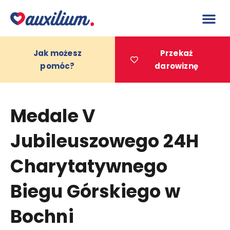
do
treści
Jak możesz
Przekaż
pomóc?
darowiznę
Projekty 
Medale V
Jubileuszowego 24H
Charytatywnego
Biegu Górskiego w
Bochni