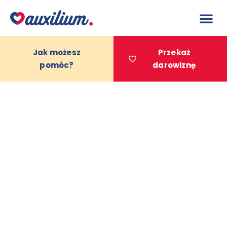
do
treści
Jak możesz
Przekaż
pomóc?
darowiznę
Projekty 