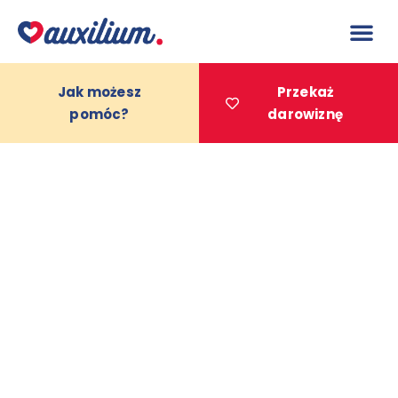
do
treści
Jak możesz
Przekaż
pomóc?
darowiznę
Projekty 