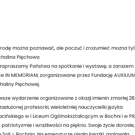
zyrodę można poznawać, ale poczuć i zrozumieć można ty
chalina Pięchowa
zapraszamy Państwa na spotkanie i wystawę, a zarazem
e IN MEMORIAM, zorganizowane przez Fundację AUXILIUM
haliny Pięchowej.
rwsze wydarzenie organizowane z okazji imienin zmarłej 28
zasłużonej profesorki, wieloletniej nauczycielki języka
łacińskiego w I Liceum Ogólnokształcącym w Bochni i w Pilź
atriotyzmie i wrażliwości na piękno. Swoje życie dorosłe,
 Soli – Bochnią. Na emeryturze pisała książki, malowała