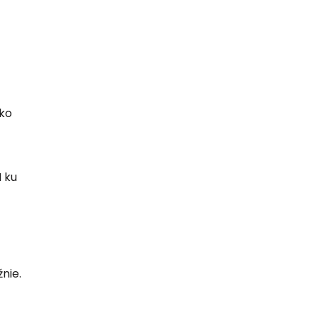
lko
 ku
nie.