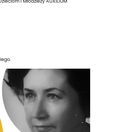
ieciom i Młodzieży AUXILIUM
iego.