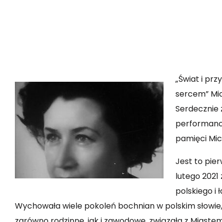
„Świat i pr
sercem” Mi
Serdecznie 
performanc
pamięci Mic
Jest to pie
lutego 2021 
polskiego i 
Wychowała wiele pokoleń bochnian w polskim słowie, p
zarówno rodzinne, jak i zawodowe, związała z Miastem