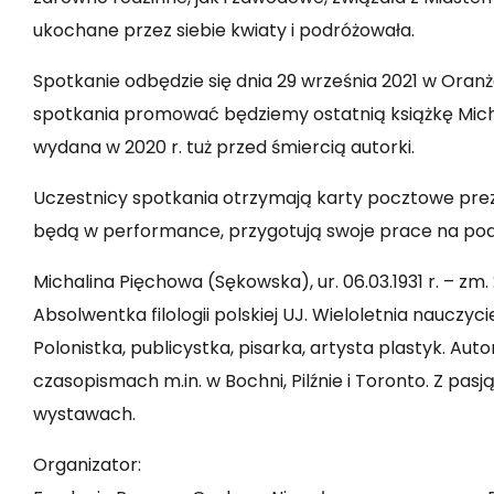
ukochane przez siebie kwiaty i podróżowała.
Spotkanie odbędzie się dnia 29 września 2021 w Oranże
spotkania promować będziemy ostatnią książkę Michal
wydana w 2020 r. tuż przed śmiercią autorki.
Uczestnicy spotkania otrzymają karty pocztowe prez
będą w performance, przygotują swoje prace na pod
Michalina Pięchowa (Sękowska), ur. 06.03.1931 r. – zm. 
Absolwentka filologii polskiej UJ. Wieloletnia nauczycie
Polonistka, publicystka, pisarka, artysta plastyk. Au
czasopismach m.in. w Bochni, Pilźnie i Toronto. Z pa
wystawach.
Organizator: