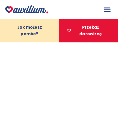
do
treści
Jak możesz
Przekaż
pomóc?
darowiznę
Projekty 