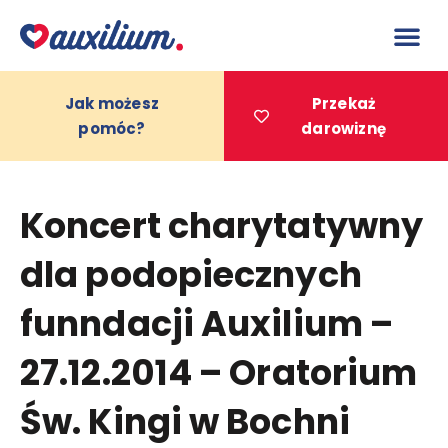
do
treści
Jak możesz
Przekaż
pomóc?
darowiznę
Projekty 
Koncert charytatywny
dla podopiecznych
funndacji Auxilium –
27.12.2014 – Oratorium
Św. Kingi w Bochni