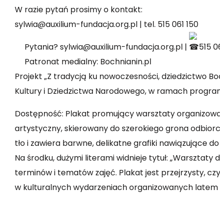
W razie pytań prosimy o kontakt:
sylwia@auxilium-fundacja.org.pl
| tel. 515 061 150
Pytania? sylwia@auxilium-fundacja.org.pl |
515 0
Patronat medialny:
Bochnianin.pl
Projekt „Z tradycją ku nowoczesności, dziedzictwo B
Kultury i Dziedzictwa Narodowego
, w ramach progr
Dostępność: Plakat promujący warsztaty organizowan
artystyczny, skierowany do szerokiego grona odbiorców
tło i zawiera barwne, delikatne grafiki nawiązujące do
Na środku, dużymi literami widnieje tytuł: „Warsztaty dl
terminów i tematów zajęć. Plakat jest przejrzysty, cz
w kulturalnych wydarzeniach organizowanych latem 