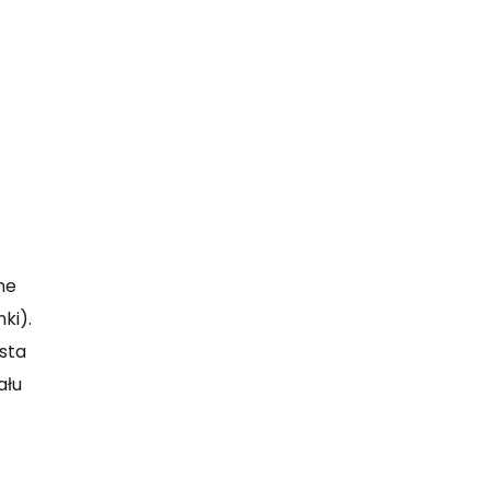
ne
ki).
ista
ału