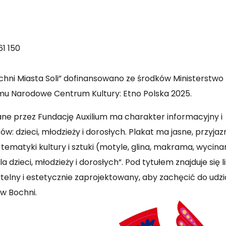
61 150
ochni Miasta Soli” dofinansowano ze środków
Ministerstwo
amu
Narodowe Centrum Kultury
: Etno Polska 2025.
e przez Fundację Auxilium ma charakter informacyjny i
: dzieci, młodzieży i dorosłych. Plakat ma jasne, przyjaz
 tematyki kultury i sztuki (motyle, glina, makrama, wycinan
a dzieci, młodzieży i dorosłych”. Pod tytułem znajduje się l
ytelny i estetycznie zaprojektowany, aby zachęcić do udzi
w Bochni.