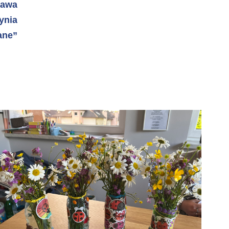
ława
ynia
ane”