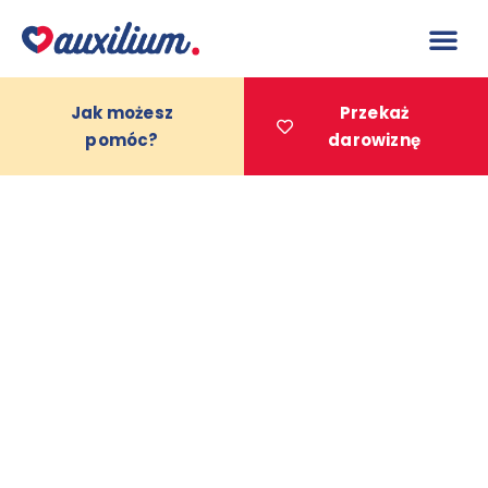
do
treści
Jak możesz
Przekaż
pomóc?
darowiznę
Projekty 