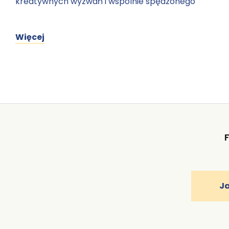
kreatywnych wyzwań i wspólnie spędzonego
Więcej
J