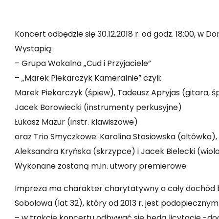
Koncert odbędzie się 30.12.2018 r. od godz. 18:00, w 
Wystapią:
– Grupa Wokalna „Cud i Przyjaciele”
– „Marek Piekarczyk Kameralnie” czyli:
Marek Piekarczyk (śpiew), Tadeusz Apryjas (gitara, ś
Jacek Borowiecki (instrumenty perkusyjne)
Łukasz Mazur (instr. klawiszowe)
oraz Trio Smyczkowe: Karolina Stasiowska (altówka),
Aleksandra Kryńska (skrzypce) i Jacek Bielecki (wio
Wykonane zostaną m.in. utwory premierowe.
Impreza ma charakter charytatywny a cały dochód 
Sobolowa (lat 32), który od 2013 r. jest podopiecznym
– w trakcie koncertu odbywać się będą licytacje -do