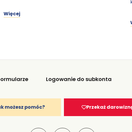
Więcej
Formularze
Logowanie do subkonta
ak możesz pomóc?
Przekaż darowizn