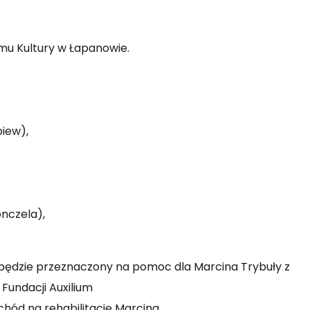
Domu Kultury w Łapanowie.
piew),
lonczela),
będzie przeznaczony na pomoc dla Marcina Trybuły z
 Fundacji Auxilium
chód na rehabilitację Marcina