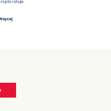
kropla ratuje
Więcej
ę