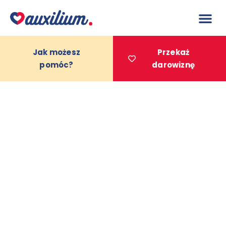
do
treści
Jak możesz
Przekaż
pomóc?
darowiznę
Projekty 