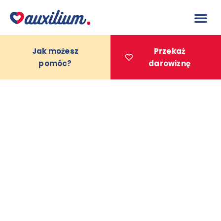
do
treści
Jak możesz
Przekaż
pomóc?
darowiznę
Projekty 