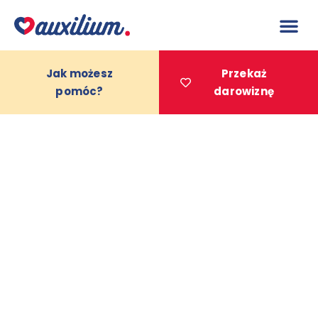
do
treści
Jak możesz
Przekaż
pomóc?
darowiznę
Projekty 