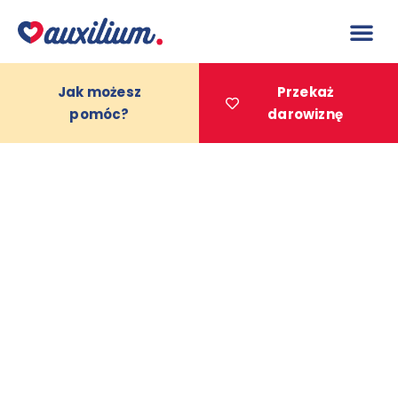
do
treści
Jak możesz
Przekaż
pomóc?
darowiznę
Projekty 