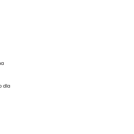
na
o dla