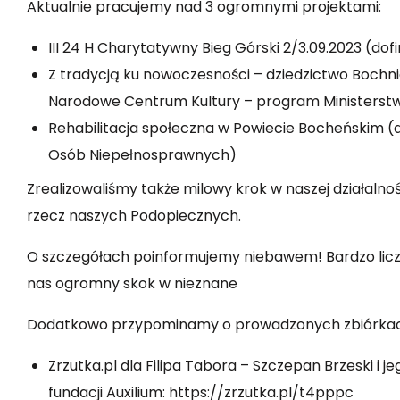
Aktualnie pracujemy nad 3 ogromnymi projektami:
III 24 H Charytatywny Bieg Górski 2/3.09.2023 (do
Z tradycją ku nowoczesności – dziedzictwo Bochnia
Narodowe Centrum Kultury
– program
Ministerst
Rehabilitacja społeczna w Powiecie Bocheńskim 
Osób Niepełnosprawnych
)
Zrealizowaliśmy także milowy krok w naszej działalności
rzecz naszych Podopiecznych.
O szczegółach poinformujemy niebawem! Bardzo licz
nas ogromny skok w nieznane
Dodatkowo przypominamy o prowadzonych zbiórkac
Zrzutka.pl dla Filipa Tabora – Szczepan Brzeski i 
fundacji Auxilium:
https://zrzutka.pl/t4pppc