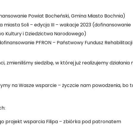
finansowanie
Powiat Bocheński
, Gmina Miasto
Bochnia
)
 miasta Soli – edycja III – wakacje 2023 (dofinansowanie
wo Kultury i Dziedzictwa Narodowego
)
(dofinansowanie
PFRON – Państwowy Fundusz Rehabilitacji
, zmieniliśmy siedzibę, w której już realizujemy działania 
ymy na Wasze wsparcie – życzcie nam powodzenia, bo t
h:
jego projekt wsparcia Filipa – zbiórka pod patronatem