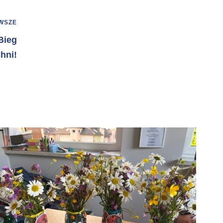
WSZE
Bieg
hni!