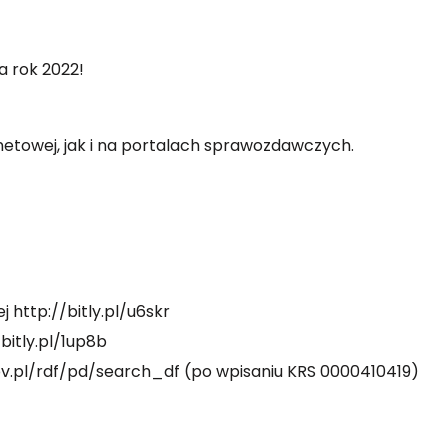
a rok 2022!
netowej, jak i na portalach sprawozdawczych.
ej
http://bitly.pl/u6skr
/bitly.pl/1up8b
ov.pl/rdf/pd/search_df
(po wpisaniu KRS 0000410419)