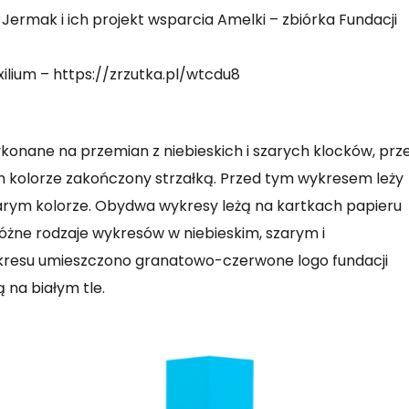
j Jermak i ich projekt wsparcia Amelki – zbiórka Fundacji
xilium –
https://zrzutka.pl/wtcdu8
konane na przemian z niebieskich i szarych klocków, prz
 kolorze zakończony strzałką. Przed tym wykresem leży
arym kolorze. Obydwa wykresy leżą na kartkach papieru
óżne rodzaje wykresów w niebieskim, szarym i
esu umieszczono granatowo-czerwone logo fundacji
 na białym tle.