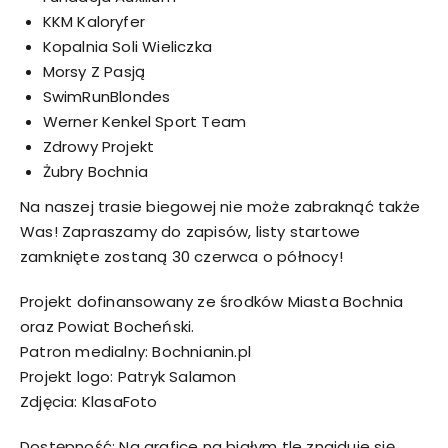
KKM Kaloryfer
Kopalnia Soli Wieliczka
Morsy Z Pasją
SwimRunBlondes
Werner Kenkel Sport Team
Zdrowy Projekt
Żubry Bochnia
Na naszej trasie biegowej nie może zabraknąć także
Was! Zapraszamy do zapisów, listy startowe
zamknięte zostaną 30 czerwca o północy!
Projekt dofinansowany ze środków Miasta
Bochnia
oraz
Powiat Bocheński
.
Patron medialny:
Bochnianin.pl
Projekt logo:
Patryk Salamon
Zdjęcia:
KlasaFoto
Dostępność: Na grafice na białym tle znajduje się