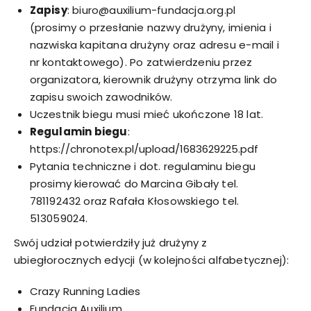
Zapisy
: biuro@auxilium-fundacja.org.pl
(prosimy o przesłanie nazwy drużyny, imienia i
nazwiska kapitana drużyny oraz adresu e-mail i
nr kontaktowego). Po zatwierdzeniu przez
organizatora, kierownik drużyny otrzyma link do
zapisu swoich zawodników.
Uczestnik biegu musi mieć ukończone 18 lat.
Regulamin biegu
:
https://chronotex.pl/upload/1683629225.pdf
Pytania techniczne i dot. regulaminu biegu
prosimy kierować do Marcina Gibały tel.
781192432 oraz Rafała Kłosowskiego tel.
513059024.
Swój udział potwierdziły już drużyny z
ubiegłorocznych edycji (w kolejności alfabetycznej):
Crazy Running Ladies
Fundacja Auxilium