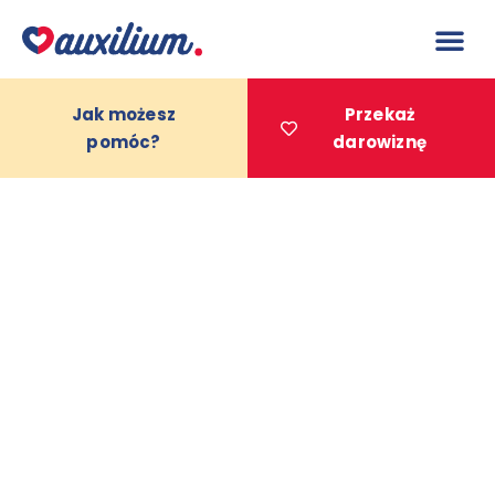
do
treści
Jak możesz
Przekaż
pomóc?
darowiznę
Projekty 