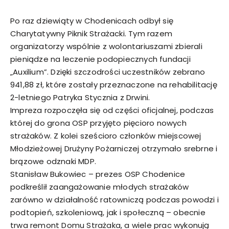
Po raz dziewiąty w Chodenicach odbył się
Charytatywny Piknik Strażacki. Tym razem
organizatorzy wspólnie z wolontariuszami zbierali
pieniądze na leczenie podopiecznych fundacji
„Auxilium”. Dzięki szczodrości uczestników zebrano
941,88 zł, które zostały przeznaczone na rehabilitację
2-letniego Patryka Stycznia z Drwini.
Impreza rozpoczęła się od części oficjalnej, podczas
której do grona OSP przyjęto pięcioro nowych
strażaków. Z kolei sześcioro członków miejscowej
Młodzieżowej Drużyny Pożarniczej otrzymało srebrne i
brązowe odznaki MDP.
Stanisław Bukowiec – prezes OSP Chodenice
podkreślił zaangażowanie młodych strażaków
zarówno w działalność ratowniczą podczas powodzi i
podtopień, szkoleniową, jak i społeczną – obecnie
trwa remont Domu Strażaka, a wiele prac wykonują