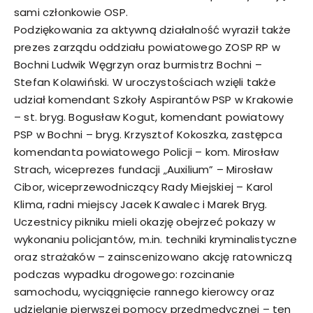
sami członkowie OSP.
Podziękowania za aktywną działalność wyraził także
prezes zarządu oddziału powiatowego ZOSP RP w
Bochni Ludwik Węgrzyn oraz burmistrz Bochni –
Stefan Kolawiński. W uroczystościach wzięli także
udział komendant Szkoły Aspirantów PSP w Krakowie
– st. bryg. Bogusław Kogut, komendant powiatowy
PSP w Bochni – bryg. Krzysztof Kokoszka, zastępca
komendanta powiatowego Policji – kom. Mirosław
Strach, wiceprezes fundacji „Auxilium” – Mirosław
Cibor, wiceprzewodniczący Rady Miejskiej – Karol
Klima, radni miejscy Jacek Kawalec i Marek Bryg.
Uczestnicy pikniku mieli okazję obejrzeć pokazy w
wykonaniu policjantów, m.in. techniki kryminalistyczne
oraz strażaków – zainscenizowano akcję ratowniczą
podczas wypadku drogowego: rozcinanie
samochodu, wyciągnięcie rannego kierowcy oraz
udzielanie pierwszej pomocy przedmedycznej – ten