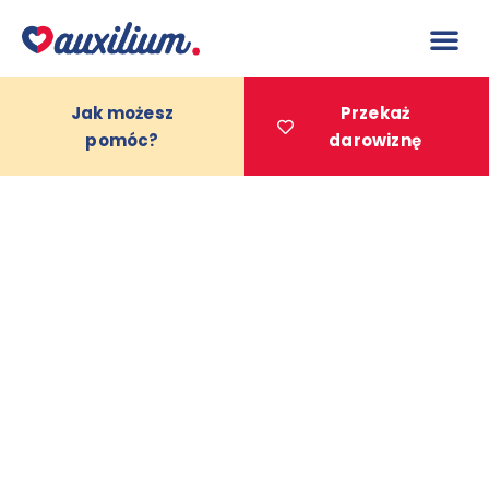
do
treści
Jak możesz
Przekaż
pomóc?
darowiznę
Projekty 