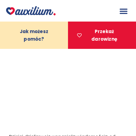
do
treści
Jak możesz
Przekaż
pomóc?
darowiznę
Projekty 