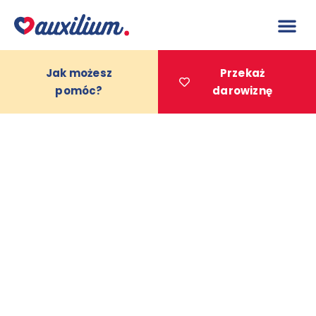
do
treści
Jak możesz
Przekaż
pomóc?
darowiznę
Projekty 