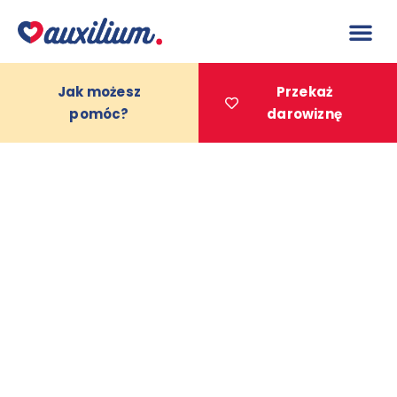
do
treści
Jak możesz
Przekaż
pomóc?
darowiznę
Projekty 