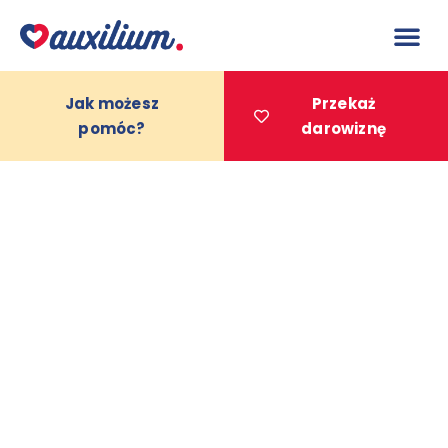
do
treści
Jak możesz
Przekaż
pomóc?
darowiznę
Projekty 