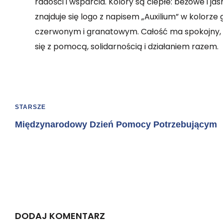
radości i wsparcia. Kolory są ciepłe: beżowe i ja
znajduje się logo z napisem „Auxilium” w kolorz
czerwonym i granatowym. Całość ma spokojny, ci
się z pomocą, solidarnością i działaniem razem.
STARSZE
Międzynarodowy Dzień Pomocy Potrzebującym
DODAJ KOMENTARZ