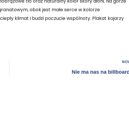
snobrązowe tło oraz naturalny kolor skóry dłoni. Na górze
e granatowym, obok jest małe serce w kolorze
epły klimat i budzi poczucie wspólnoty. Plakat kojarzy
NO
Nie ma nas na billboar