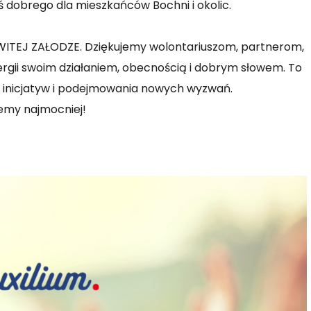
ś dobrego dla mieszkańców Bochni i okolic.
OWITEJ ZAŁODZE. Dziękujemy wolontariuszom, partnerom,
ergii swoim działaniem, obecnością i dobrym słowem. To
h inicjatyw i podejmowania nowych wyzwań.
jemy najmocniej!