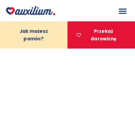
do
treści
Jak możesz
Przekaż
pomóc?
darowiznę
Projekty 